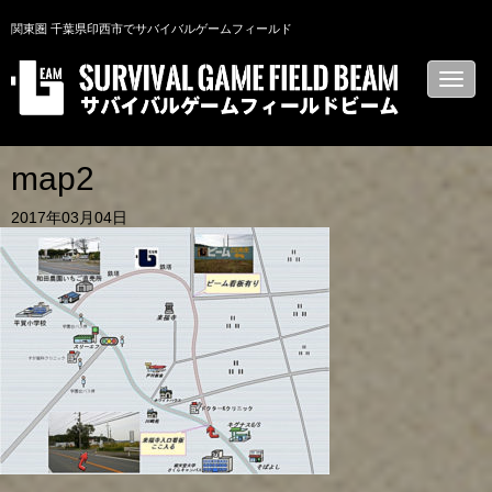
関東圏 千葉県印西市でサバイバルゲームフィールド
N
a
v
i
g
a
map2
t
i
2017年03月04日
o
n