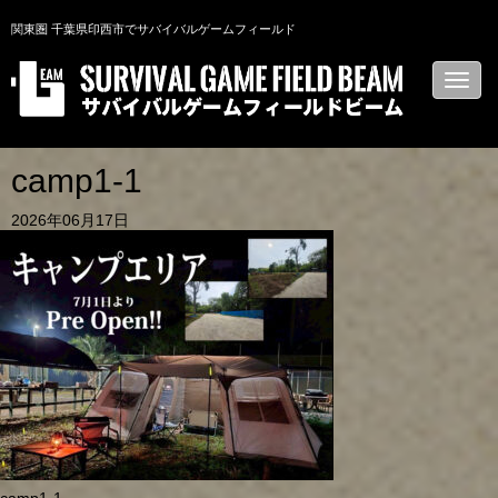
関東圏 千葉県印西市でサバイバルゲームフィールド
N
a
v
i
g
a
camp1-1
t
i
2026年06月17日
o
n