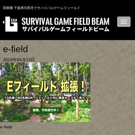
関東圏 千葉県印西市でサバイバルゲームフィールド
N
a
v
i
g
a
e-field
t
i
2019年04月13日
o
n
e-field