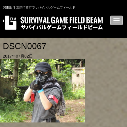
関東圏 千葉県印西市でサバイバルゲームフィールド
N
a
v
i
g
a
DSCN0067
t
i
2017年07月02日
o
n