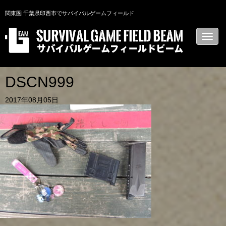
関東圏 千葉県印西市でサバイバルゲームフィールド
N
a
v
i
g
a
DSCN999
t
i
2017年08月05日
o
n