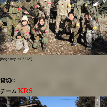
[foogallery id=”8212″]
貸切C
KRS
チーム