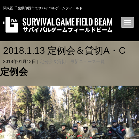
関東圏 千葉県印西市でサバイバルゲームフィールド
N
a
v
i
g
a
2018.1.13 定例会＆貸切A・C
t
i
2018年01月13日
|
定例会＆貸切
、
最新ニュース一覧
o
n
定例会