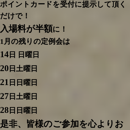
ポイントカードを受付に提示して頂く
だけで！
入場料が半額
に！
1月の残りの定例会は
14
日 日曜日
20
日土曜日
21
日日曜日
27
日土曜日
28
日日曜日
是非、皆様のご参加を心よりお