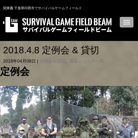
関東圏 千葉県印西市でサバイバルゲームフィールド
N
a
v
i
g
a
2018.4.8 定例会 & 貸切
t
i
2018年04月08日
|
定例会＆貸切
、
最新ニュース一覧
o
n
定例会