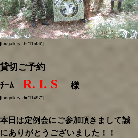
[foogallery id=”11506″]
貸切ご予約
R. I. S
ﾁｰﾑ
様
[foogallery id=”11497″]
本日は定例会にご参加頂きまして誠
にありがとうございました！！