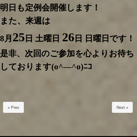
明日も定例会開催します！
また、来週は
25
26
8月
日 土曜日
日 日曜日です！
是非、次回のご参加を心よりお待ち
しております(o^―^o)ﾆｺ
« Prev
Next »