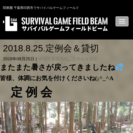
関東圏 千葉県印西市でサバイバルゲームフィールド
N
a
v
i
g
a
2018.8.25.定例会＆貸切
t
i
2018年08月25日
|
NEWS 新着情報
、
定例会＆貸切
o
n
またまた暑さが戻ってきましたね
皆様、体調にお気を付けくださいね(;^_^A
定 例 会