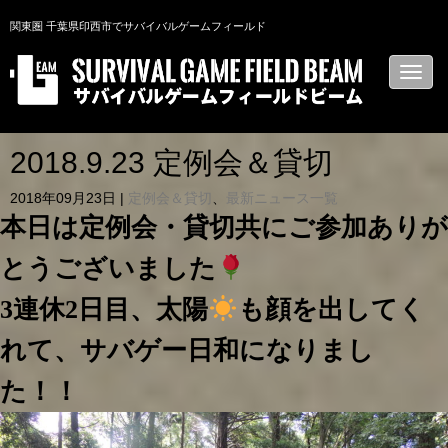
関東圏 千葉県印西市でサバイバルゲームフィールド
N
a
v
i
g
a
2018.9.23 定例会＆貸切
t
i
2018年09月23日
|
定例会＆貸切
、
最新ニュース一覧
o
n
本日は定例会・貸切共にご参加ありが
とうございました
3連休2日目、太陽
も顔を出してく
れて、サバゲー日和になりまし
た！！