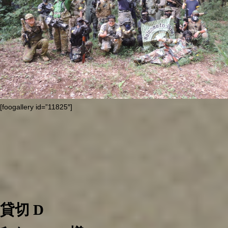
[foogallery id=”11825″]
貸切 D