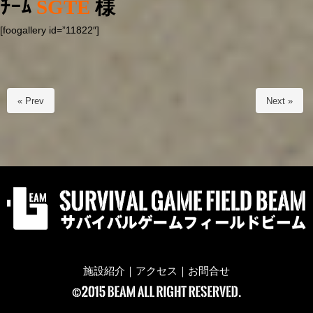
ﾁｰﾑ
SGTE
様
[foogallery id=”11822″]
« Prev
Next »
施設紹介
｜
アクセス
｜
お問合せ