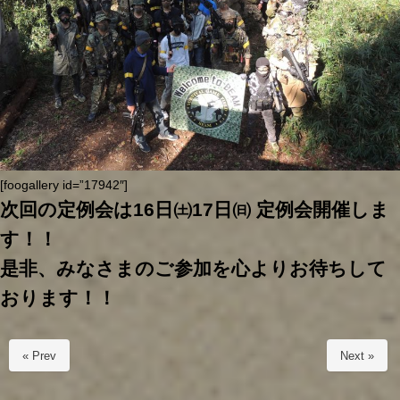
[foogallery id=”17942″]
次回の定例会は16日㈯17日㈰ 定例会開催しま
す！！
是非、みなさまのご参加を心よりお待ちして
おります！！
« Prev
Next »