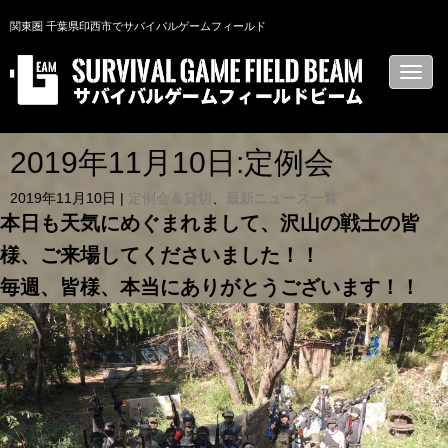
関東圏 千葉県印西市でサバイバルゲームフィールド
N
a
v
i
g
a
2019年11月10日:定例会
t
i
2019年11月10日
|
定例会＆貸切
、
最新ニュース一覧
o
n
本日も天気にめぐまれまして、沢山の戦士の皆
様、ご来場してくださいました！！
毎週、皆様、本当にありがとうございます！！