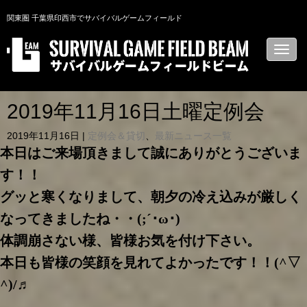
関東圏 千葉県印西市でサバイバルゲームフィールド
N
a
v
i
g
a
2019年11月16日土曜定例会
t
i
2019年11月16日
|
定例会＆貸切
、
最新ニュース一覧
o
n
本日はご来場頂きまして誠にありがとうございま
す！！
グッと寒くなりまして、朝夕の冷え込みが厳しく
なってきましたね・・(;´･ω･)
体調崩さない様、皆様お気を付け下さい。
本日も皆様の笑顔を見れてよかったです！！(^▽
^)/♬