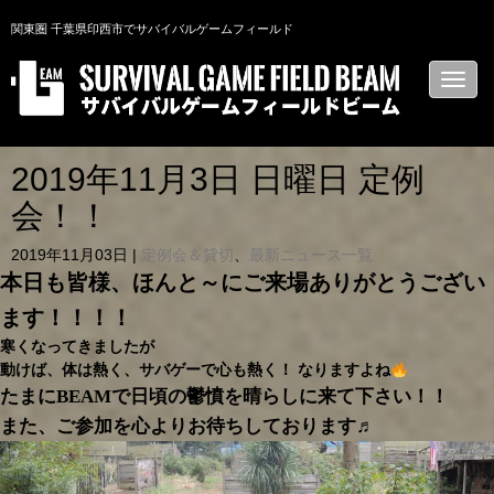
関東圏 千葉県印西市でサバイバルゲームフィールド
N
a
v
i
g
a
2019年11月3日 日曜日 定例
t
i
会！！
o
n
2019年11月03日
|
定例会＆貸切
、
最新ニュース一覧
本日も皆様、ほんと～にご来場ありがとうござい
ます！！！！
寒くなってきましたが
動けば、体は熱く、サバゲーで心も熱く！ なりますよね
たまにBEAMで日頃の鬱憤を晴らしに来て下さい！！
また、ご参加を心よりお待ちしております♬