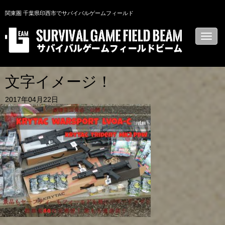
関東圏 千葉県印西市でサバイバルゲームフィールド
N
a
v
i
g
a
文字イメージ！
t
i
2017年04月22日
o
n