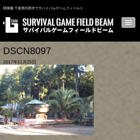
関東圏 千葉県印西市でサバイバルゲームフィールド
N
a
v
i
g
a
DSCN8097
t
i
2017年11月25日
o
n