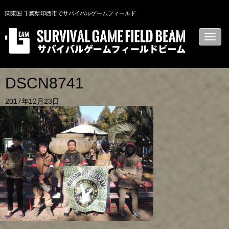
関東圏 千葉県印西市でサバイバルゲームフィールド
N
a
v
i
g
a
DSCN8741
t
i
2017年12月23日
o
n