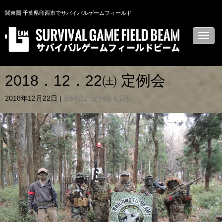
関東圏 千葉県印西市でサバイバルゲームフィールド
N
a
v
i
g
a
2018．12．22㈯ 定例会
t
i
2018年12月22日
|
定例会
、
定例会＆貸切
o
n