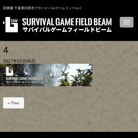
関東圏 千葉県印西市でサバイバルゲームフィールド
N
a
v
i
g
a
4
t
i
2017年03月06日
o
n
« Prev