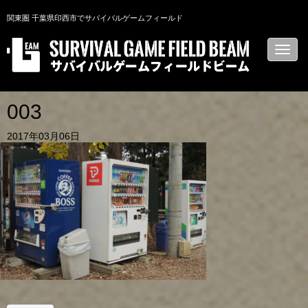
関東圏 千葉県印西市でサバイバルゲームフィールド
N
a
v
i
g
a
003
t
i
2017年03月06日
o
n