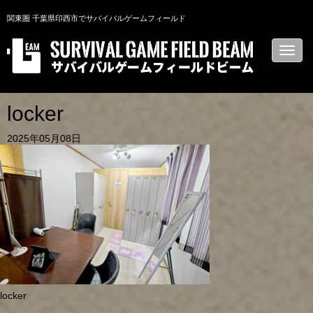
関東圏 千葉県印西市でサバイバルゲームフィールド
N
a
v
i
g
a
locker
t
i
2025年05月08日
o
n
locker