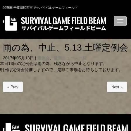
関東圏 千葉県印西市でサバイバルゲームフィールド
N
a
v
i
g
a
雨の為、中止、5.13.土曜定例会
t
i
2017年05月13日
|
定例会
、
最新ニュース一覧
o
n
本日13日の定例会は雨の為、残念ながら中止となります。
明日は定例会開催しますので、是非ご来場をお待ちしております。
« Prev
Next »