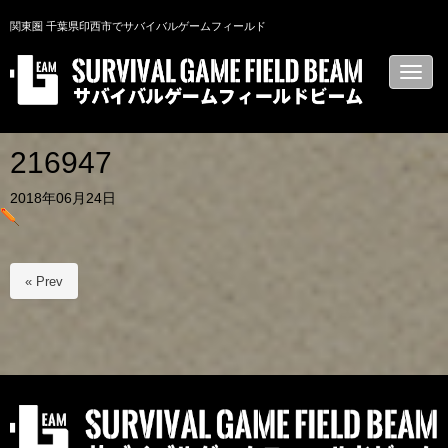
関東圏 千葉県印西市でサバイバルゲームフィールド
N
a
v
i
g
a
216947
t
i
2018年06月24日
o
n
« Prev