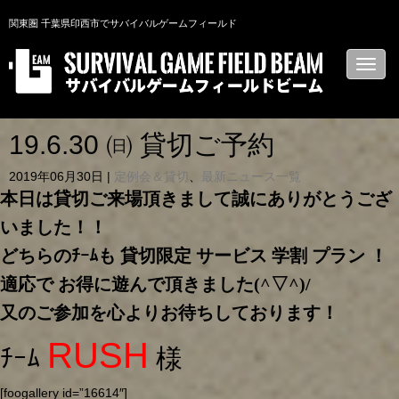
関東圏 千葉県印西市でサバイバルゲームフィールド
N
a
v
i
g
a
19.6.30 ㈰ 貸切ご予約
t
i
2019年06月30日
|
定例会＆貸切
、
最新ニュース一覧
o
n
本日は貸切ご来場頂きまして誠にありがとうござ
いました！！
どちらのﾁｰﾑも 貸切限定 サービス 学割 プラン ！
適応で お得に遊んで頂きました(^▽^)/
又のご参加を心よりお待ちしております！
RUSH
ﾁｰﾑ
様
[foogallery id=”16614″]