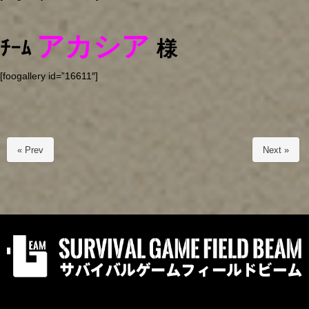
アカシア
ﾁｰﾑ
様
[foogallery id=”16611″]
« Prev
Next »