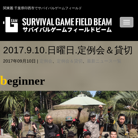
関東圏 千葉県印西市でサバイバルゲームフィールド
N
a
v
i
g
a
2017.9.10.日曜日.定例会＆貸切
t
i
2017年09月10日
|
定例会
、
定例会＆貸切
、
最新ニュース一覧
o
n
b
eginner