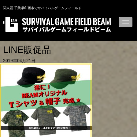
関東圏 千葉県印西市でサバイバルゲームフィールド
N
a
v
i
g
a
LINE販促品
t
i
2019年04月21日
o
n