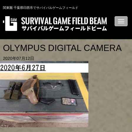
関東圏 千葉県印西市でサバイバルゲームフィールド
N
a
v
i
g
a
OLYMPUS DIGITAL CAMERA
t
i
2020年07月12日
o
n