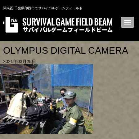
関東圏 千葉県印西市でサバイバルゲームフィールド
N
a
v
i
g
a
OLYMPUS DIGITAL CAMERA
t
i
2021年03月28日
o
n