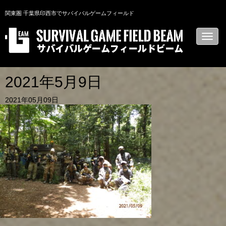
関東圏 千葉県印西市でサバイバルゲームフィールド
N
a
v
i
g
a
2021年5月9日
t
i
2021年05月09日
o
n