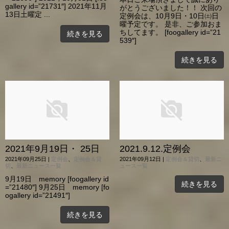
gallery id=”21731″] 2021年11月
がとうございました！！ 次回の
13日土曜定 ...
定例会は、10月9日・10日㈯日
曜予定です。 是非、ご参加おま
ちしてます。 [foogallery id=”21
続きを見る
539″]
続きを見る
2021年9月19日・ 25日
2021.9.12.定例会
2021年09月25日
|
定例会
、
定例会＆貸
2021年09月12日
|
定例会＆貸切
、
最新ニ
切
、
最新ニュース一覧
ュース一覧
9月19日 memory [foogallery id
続きを見る
=”21480″] 9月25日 memory [fo
ogallery id=”21491″]
続きを見る