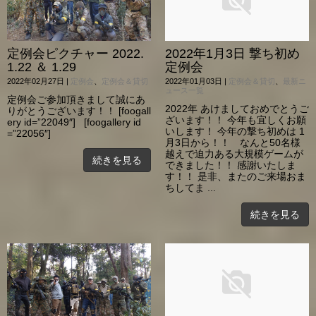
定例会ピクチャー 2022.
2022年1月3日 撃ち初め
1.22 ＆ 1.29
定例会
2022年02月27日
|
定例会
、
定例会＆貸切
2022年01月03日
|
定例会＆貸切
、
最新ニ
ュース一覧
定例会ご参加頂きまして誠にあ
2022年 あけましておめでとうご
りがとうございます！！ [foogall
ざいます！！ 今年も宜しくお願
ery id=”22049″] [foogallery id
いします！ 今年の撃ち初めは 1
=”22056″]
月3日から！！ なんと50名様
越えで迫力ある大規模ゲームが
続きを見る
できました！！ 感謝いたしま
す！！ 是非、またのご来場おま
ちしてま ...
続きを見る