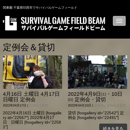
関東圏 千葉県印西市でサバイバルゲームフィールド
N
a
v
i
g
a
定例会＆貸切
t
i
o
n
4月16日 土曜日 4月17日
2022年4月9日㈯・10日
日曜日 定例会
㈰ 定例会・貸切
2022年04月17日
|
定例会＆貸切
2022年04月10日
|
定例会
、
定例会＆貸切
2022年4月16日 土曜日 [foogalle
貸切 [foogallery id=”22542″] 定
ry id=”22567″] 2022年4月17
例会 [foogallery id=”22491″]
日 日曜日 [foogallery id=”2258
1″]
続きを見る