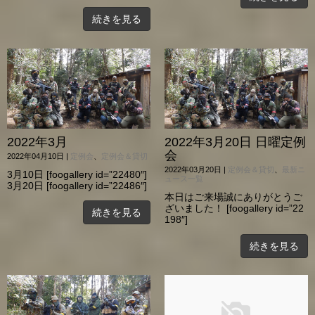
続きを見る
2022年3月
2022年3月20日 日曜定例
会
2022年04月10日
|
定例会
、
定例会＆貸切
2022年03月20日
|
定例会＆貸切
、
最新ニ
3月10日 [foogallery id=”22480″]
ュース一覧
3月20日 [foogallery id=”22486″]
本日はご来場誠にありがとうご
ざいました！ [foogallery id=”22
続きを見る
198″]
続きを見る