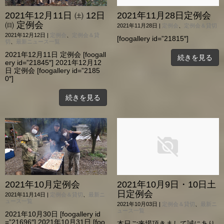
2021年12月11日 ㈯ 12日
2021年11月28日定例会
㈰ 定例会
2021年11月28日
|
定例会
、
定例会＆貸切
2021年12月12日
|
定例会
、
定例会＆貸
[foogallery id=”21815″]
切
、
最新ニュース一覧
2021年12月11日 定例会 [foogall
続きを見る
ery id=”21845″] 2021年12月12
日 定例会 [foogallery id=”2185
0″]
続きを見る
2021年10月定例会
2021年10月9日・10日土
日定例会
2021年11月14日
|
定例会＆貸切
、
最新ニ
ュース一覧
2021年10月03日
|
定例会＆貸切
、
最新ニ
ュース一覧
2021年10月30日 [foogallery id
=”21696″] 2021年10月31日 [foo
本日ご来場頂きまして誠にあり