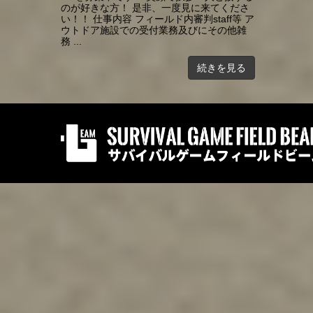
のが好きな方！ 是非、一度見に来てくださ
い！！ 仕事内容 フィールド内審判staff等 ア
ウトドア施設での受付業務及びにその他雑
務 ...
続きを見る