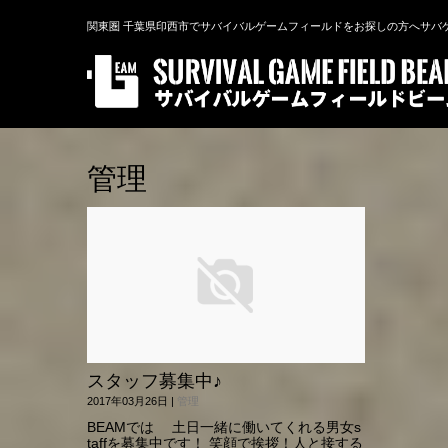
関東圏 千葉県印西市でサバイバルゲームフィールドをお探しの方へサバ
管理
スタッフ募集中♪
2017年03月26日
|
管理
BEAMでは 土日一緒に働いてくれる男女s
taffを募集中です！ 笑顔で挨拶！人と接する