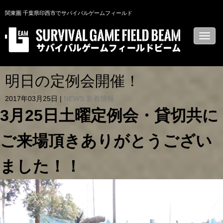
関東圏 千葉県印西市でサバイバルゲームフィールド
N
a
v
i
g
a
明日の定例会開催！
t
i
2017年03月25日
|
NEWS 新着情報
o
n
3月25日土曜定例会・貸切共に
ご来場頂きありがとうござい
ました！！