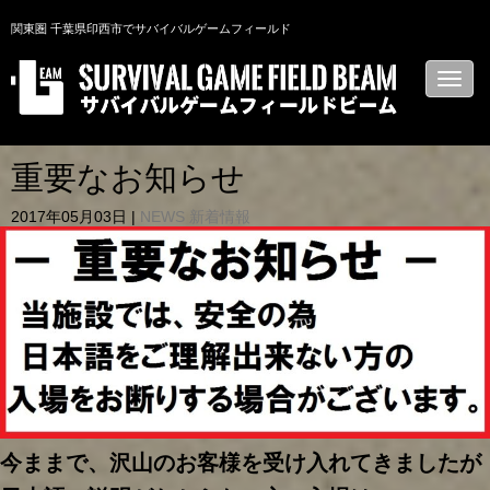
関東圏 千葉県印西市でサバイバルゲームフィールド
N
a
v
i
g
a
重要なお知らせ
t
i
2017年05月03日
|
NEWS 新着情報
o
n
今ままで、沢山のお客様を受け入れてきましたが