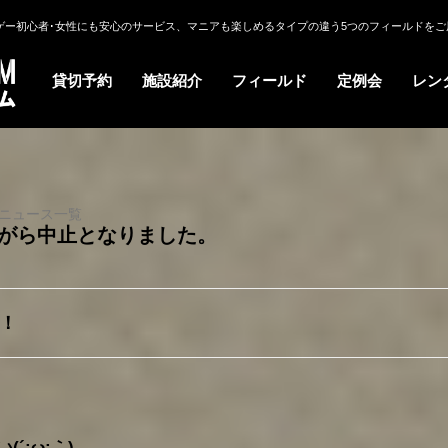
ゲー初心者･女性にも安心のサービス、マニアも楽しめるタイプの違う5つのフィールドをご
貸切予約
施設紹介
フィールド
定例会
レン
ニュース一覧
残念ながら中止となりました。
！！
´;ω;｀)