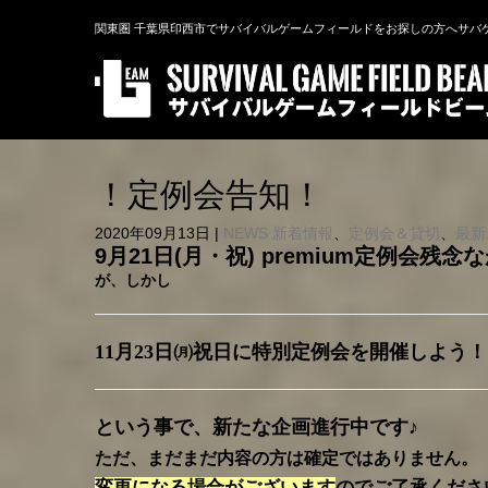
関東圏 千葉県印西市でサバイバルゲームフィールドをお探しの方へサバ
！定例会告知！
2020年09月13日
|
NEWS 新着情報
、
定例会＆貸切
、
最新
9月21日(月・祝) premium定例会
が、しかし
11月23日㈪祝日に特別定例会を開催しよう
という事で、新たな企画進行中です♪
ただ、まだまだ内容の方は確定ではありません。
変更になる場合がございます
のでご了承ください(