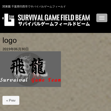
関東圏 千葉県印西市でサバイバルゲームフィールド
N
a
v
i
g
a
logo
t
i
2019年06月30日
o
n
« Prev