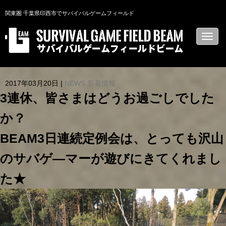
関東圏 千葉県印西市でサバイバルゲームフィールド
N
a
v
i
g
a
2017年03月20日
|
NEWS 新着情報
t
i
3連休、皆さまはどうお過ごしでした
o
n
か？
BEAM3日連続定例会は、とっても沢山
のサバゲ―マーが遊びにきてくれまし
た★