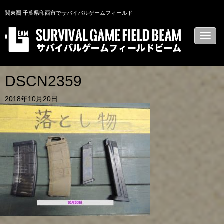
関東圏 千葉県印西市でサバイバルゲームフィールド
N
a
v
i
g
a
DSCN2359
t
i
2018年10月20日
o
n