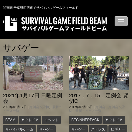
関東圏 千葉県印西市でサバイバルゲームフィールド
N
a
v
i
g
a
サバゲー
t
i
o
n
2021年1月17日 日曜定例
2017．7．15．定例会.貸
会
切C
2021年01月17日
|
定例会＆貸切
、
最新ニ
2017年07月15日
|
定例会
、
定例会＆貸
ュース一覧
切
、
最新ニュース一覧
BEAM
アウトドア
イベント
BEGINNERPACK
アウトドア
サバイバルゲーム
サバゲー
サバゲー
ストレス
ビギナー