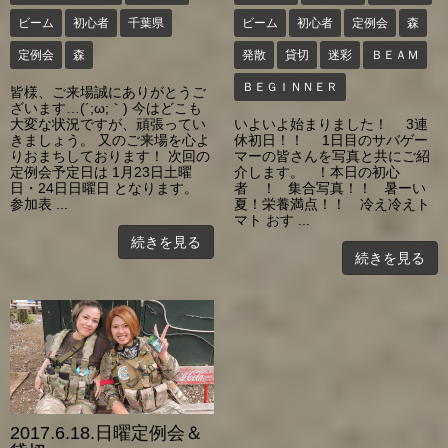
ビーム
初心者
千葉県
ビーム
初心者
定例会
森
定例会
森
発散
貸切
迷彩
ＢＥＡＭ
ＢＥＧＩＮＮＥＲ
皆様、ご来場誠にありがとうご
ざいます…(´;ω;｀) 今はどこも
大変な状況ですが、頑張ってい
いよいよ始まりました！ 3連
きましょう。 又のご来場を心よ
休初日！！ 1日目のサバゲー
りおまちしております！ 次回の
マーの皆さんを写真と共にご紹
定例会予定日は 1月23日土曜
介します。 ！本日の初心
日・24日日曜日 となります。
者 ！ 集合写真！！ 暑ーい
参加表 ...
夏！栄養満点！！ 冷え冷えト
マト おす ...
続きを見る
続きを見る
2017.6.18.日曜定例会＆