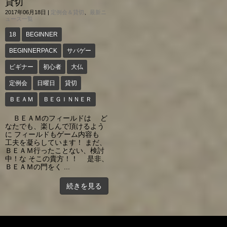
貸切
2017年06月18日
|
定例会＆貸切
、
最新ニ
ュース一覧
18
BEGINNER
BEGINNERPACK
サバゲー
ビギナー
初心者
大仏
定例会
日曜日
貸切
ＢＥＡＭ
ＢＥＧＩＮＮＥＲ
ＢＥＡＭのフィールドは ど
なたでも、楽しんで頂けるよう
に フィールドもゲーム内容も
工夫を凝らしています！ まだ、
ＢＥＡＭ行ったことない、検討
中！な そこの貴方！！ 是非、
ＢＥＡＭの門をく ...
続きを見る