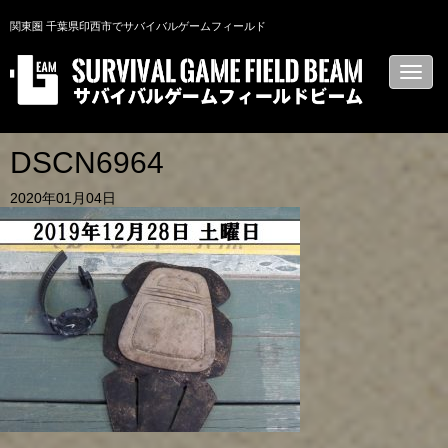
関東圏 千葉県印西市でサバイバルゲームフィールド
N
a
v
i
g
a
DSCN6964
t
i
2020年01月04日
o
n