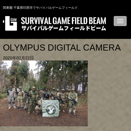
関東圏 千葉県印西市でサバイバルゲームフィールド
N
a
v
i
g
a
OLYMPUS DIGITAL CAMERA
t
i
2020年02月22日
o
n